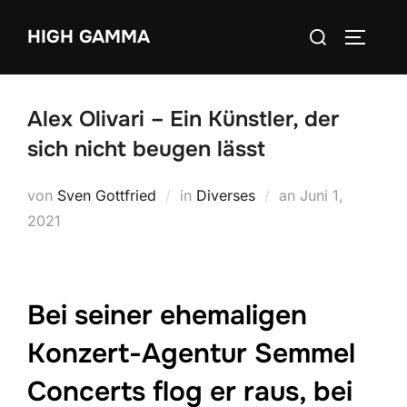
Zum
Suchen
HIGH GAMMA
Inhalt
SEITEN
nach:
springen
Alex Olivari – Ein Künstler, der
sich nicht beugen lässt
Veröffentlicht
von
Sven Gottfried
in
Diverses
an
Juni 1,
am
2021
Bei seiner ehemaligen
Konzert-Agentur Semmel
Concerts flog er raus, bei