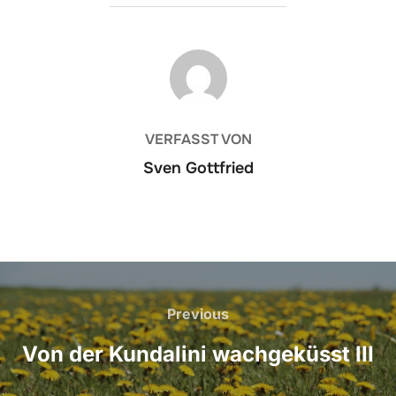
BEITRAGSAUTOR
VERFASST VON
Sven Gottfried
Beitrags-
Navigation
Previous
Previous
Von der Kundalini wachgeküsst III