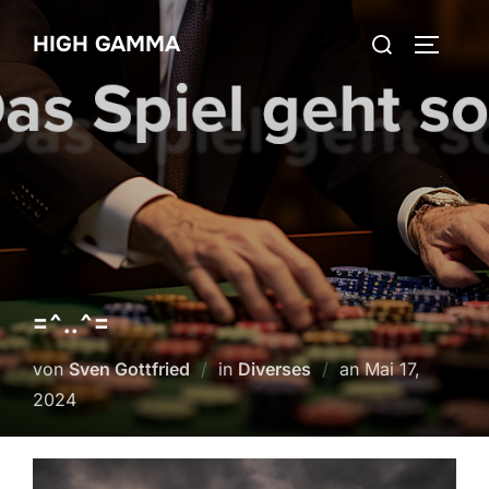
Zum
Suchen
HIGH GAMMA
Inhalt
SEITEN
nach:
springen
=^..^=
Veröffentlicht
von
Sven Gottfried
in
Diverses
an
Mai 17,
am
2024