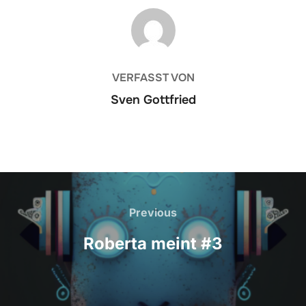
BEITRAGSAUTOR
VERFASST VON
Sven Gottfried
Beitrags-
Navigation
Previous
Previous
Roberta meint #3