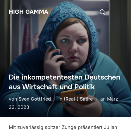
Zum
Suchen
HIGH GAMMA
Inhalt
SEITEN
nach:
springen
Die inkompetentesten Deutschen
aus Wirtschaft und Politik
Veröffentli
von
Sven Gottfried
in
(Real-) Satire
an
März
am
22, 2023
Mit zuverlässig spitzer Zunge präsentiert Julian