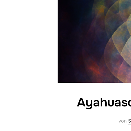
Ayahuasc
von
S