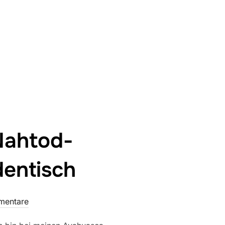
Nahtod-
dentisch
mentare