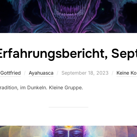
rfahrungsbericht, Se
Veröffentlicht
Gottfried
Ayahuasca
September 18, 2023
Keine K
am
adition, im Dunkeln. Kleine Gruppe.