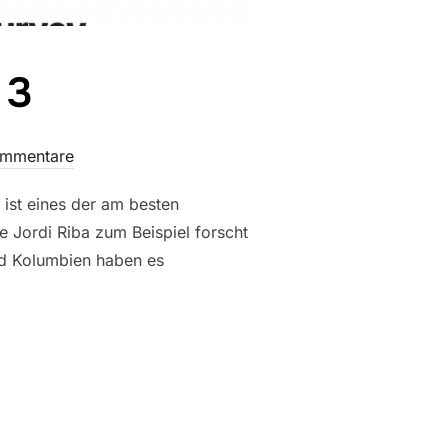
 3
ommentare
 ist eines der am besten
e Jordi Riba zum Beispiel forscht
nd Kolumbien haben es
IL 3“