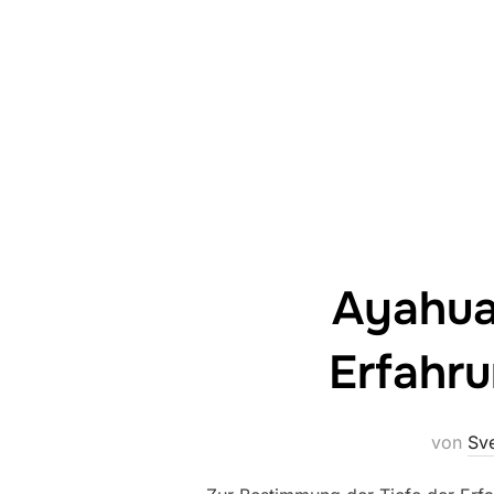
Ayahua
Erfahru
von
Sve