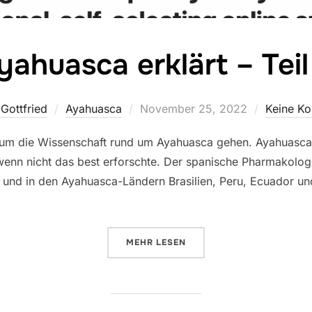
yahuasca erklärt – Teil
Veröffentlicht
Gottfried
Ayahuasca
November 25, 2022
Keine K
am
 es um die Wissenschaft rund um Ayahuasca gehen. Ayahuasca
 wenn nicht das best erforschte. Der spanische Pharmakolog
a und in den Ayahuasca-Ländern Brasilien, Peru, Ecuador u
ÜBER „AYAHUASCA ERKLÄRT – TE
MEHR
LESEN