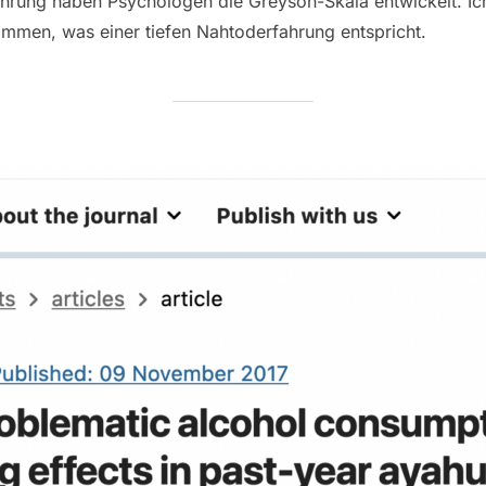
ahrung haben Psychologen die Greyson-Skala entwickelt. Ic
mmen, was einer tiefen Nahtoderfahrung entspricht.