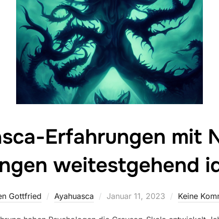
sca-Erfahrungen mit 
ngen weitestgehend i
Veröffentlicht
n Gottfried
Ayahuasca
Januar 11, 2023
Keine Kom
am