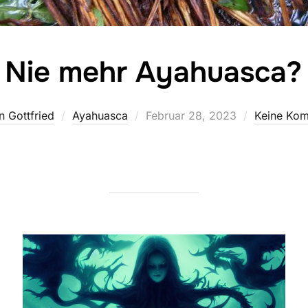
Nie mehr Ayahuasca?
Veröffentlicht
n Gottfried
Ayahuasca
Februar 28, 2023
Keine Ko
am