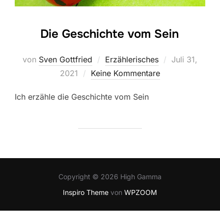
Die Geschichte vom Sein
Veröffentlicht
von
Sven Gottfried
Erzählerisches
Juli 31,
am
2021
Keine Kommentare
Ich erzähle die Geschichte vom Sein
Copyright © 2026 High Gamma
Inspiro Theme
von
WPZOOM