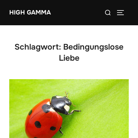
Zum
Suchen
HIGH GAMMA
Inhalt
SEITEN
nach:
springen
Schlagwort:
Bedingungslose
Liebe