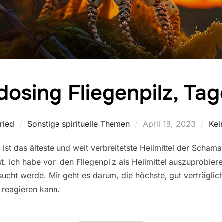
dosing Fliegenpilz, Ta
Veröffentlicht
ried
Sonstige spirituelle Themen
April 18, 2023
Kei
am
 ist das älteste und weit verbreitetste Heilmittel der Scham
 Ich habe vor, den Fliegenpilz als Heilmittel auszuprobier
cht werde. Mir geht es darum, die höchste, gut verträglic
 reagieren kann.