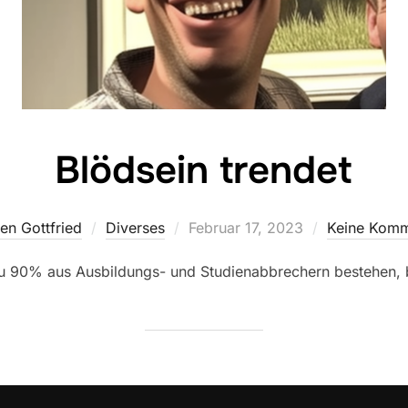
Blödsein trendet
Veröffentlicht
en Gottfried
Diverses
Februar 17, 2023
Keine Komm
am
zu 90% aus Ausbildungs- und Studienabbrechern bestehen,