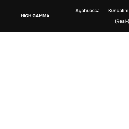
Zum
Ayahuasca
Kundalini
Inhalt
HIGH GAMMA
springen
(Real-)