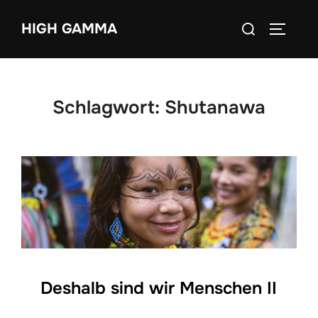
Zum
Suchen
HIGH GAMMA
Inhalt
SEITEN
nach:
springen
Schlagwort:
Shutanawa
Deshalb sind wir Menschen II