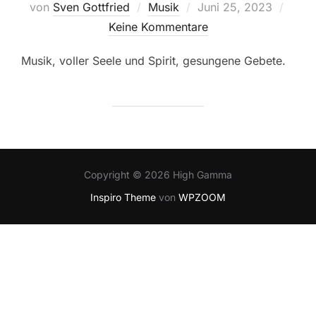
Veröffentlicht
von
Sven Gottfried
Musik
Juni 25, 2023
am
Keine Kommentare
Musik, voller Seele und Spirit, gesungene Gebete.
Copyright © 2026 High Gamma
Inspiro Theme
von
WPZOOM