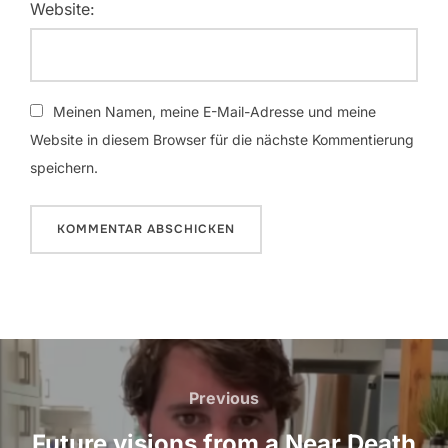
Website:
Meinen Namen, meine E-Mail-Adresse und meine
Website in diesem Browser für die nächste Kommentierung
speichern.
Beitrags-
Navigation
Previous
Previous
Future visions from a Near Death