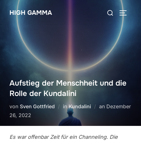
Zum
Suchen
HIGH GAMMA
Inhalt
SEITEN
nach:
springen
Aufstieg der Menschheit und die
Rolle der Kundalini
Veröffentlicht
von
Sven Gottfried
in
Kundalini
an
Dezember
am
26, 2022
Es war offenbar Zeit für ein Channeling. Die