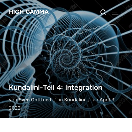
Zum
Suchen
HIGH GAMMA
Inhalt
SEITEN
nach:
springen
Kundalini-Teil 4: Integration
Veröffentlicht
von
Sven Gottfried
in
Kundalini
an
April 3,
am
2022