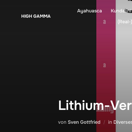
Zum
Ayahuasca
Kundalini
Inhalt
HIGH GAMMA
springen
(Real-)
Lithium-Ve
von
Sven Gottfried
in
Diverse