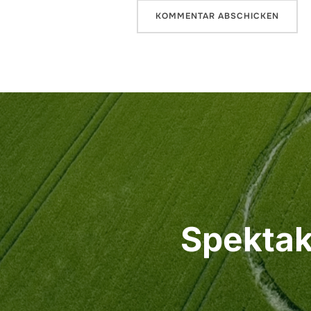
Beitrags-
Navigation
Spektak