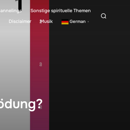
annelings
Sonstige spirituelle Themen
Suchen
nach:
Disclaimer
Musik
German
▼
lödung?