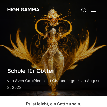
Zum
Suchen
HIGH GAMMA
Inhalt
SEITEN
nach:
springen
Schule für Götter
Veröffentli
von
Sven Gottfried
in
Channelings
an
August
am
8, 2023
Es ist leicht, ein Gott zu sein
.