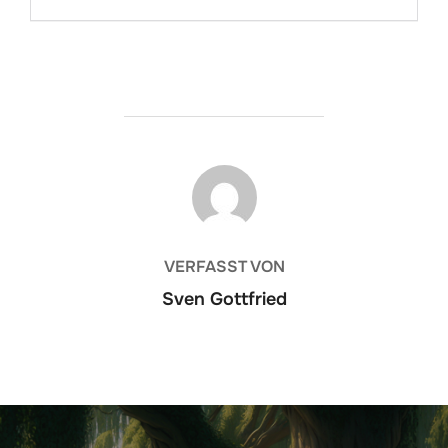
BEITRAGSAUTOR
VERFASST VON
Sven Gottfried
Beitrags-