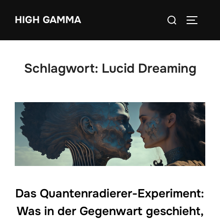
Zum
Suchen
HIGH GAMMA
Inhalt
SEITEN
nach:
springen
Schlagwort:
Lucid Dreaming
Das Quantenradierer-Experiment:
Was in der Gegenwart geschieht,