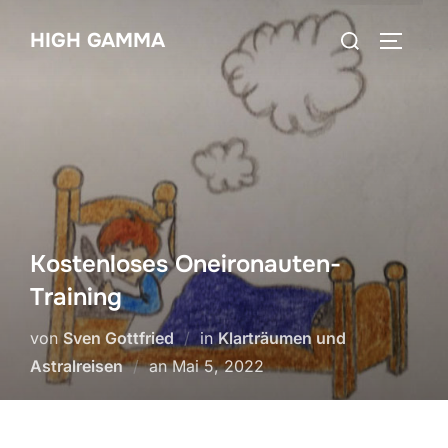
Zum
Suchen
HIGH GAMMA
Inhalt
SEITEN
nach:
springen
Kostenloses Oneironauten-
Training
von
Sven Gottfried
in
Klarträumen und
Veröffentlicht
Astralreisen
an
Mai 5, 2022
am