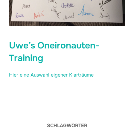
U
w
e’s Oneironauten-
Training
H
i
er eine Auswahl eigener Klarträume
SCHLAGWÖRTER