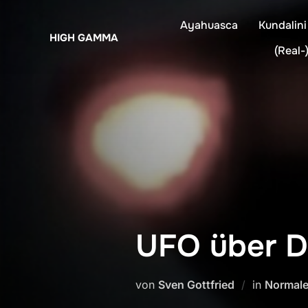
Zum
Ayahuasca
Kundalini
Inhalt
HIGH GAMMA
springen
(Real-)
UFO über D
von
Sven Gottfried
in
Normale