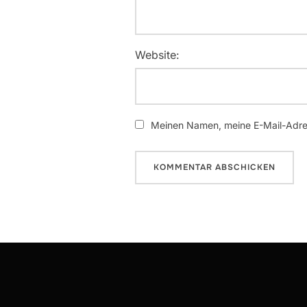
Website:
Meinen Namen, meine E-Mail-Adres
Beitrags-
Navigation