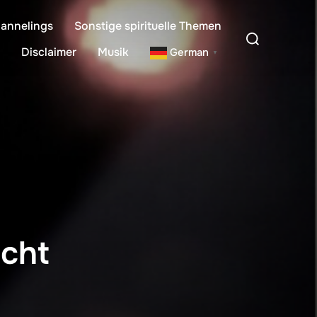
annelings
Sonstige spirituelle Themen
Suchen
nach:
Disclaimer
Musik
German
▼
cht