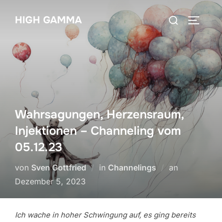
Zum
Suchen
HIGH GAMMA
Inhalt
SEITEN
nach:
springen
Wahrsagungen, Herzensraum,
Injektionen – Channeling vom
05.12.23
Veröffentlic
von
Sven Gottfried
in
Channelings
an
am
Dezember 5, 2023
Ich wache in hoher Schwingung auf, es ging bereits