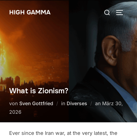
Zum
Suchen
HIGH GAMMA
Inhalt
SEITEN
nach:
springen
What is Zionism?
Veröffentlicht
von
Sven Gottfried
in
Diverses
an
März 30,
am
2026
Ever since the Iran war, at the very latest, the