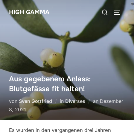
Zum
Suchen
HIGH GAMMA
Inhalt
SEITEN
nach:
springen
Aus gegebenem Anlass:
Blutgefässe fit halten!
Veröffentlicht
von
Sven Gottfried
in
Diverses
an
Dezember
am
8, 2021
Es wurden in den vergangenen drei Jahren