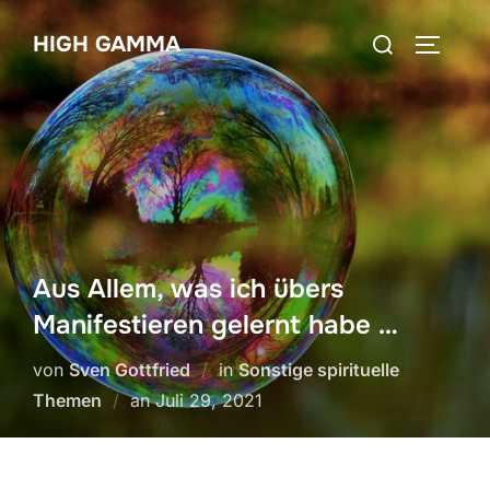
Zum
Suchen
HIGH GAMMA
Inhalt
SEITEN
nach:
springen
Aus Allem, was ich übers
Manifestieren gelernt habe …
von
Sven Gottfried
in
Sonstige spirituelle
Veröffentlicht
Themen
an
Juli 29, 2021
am