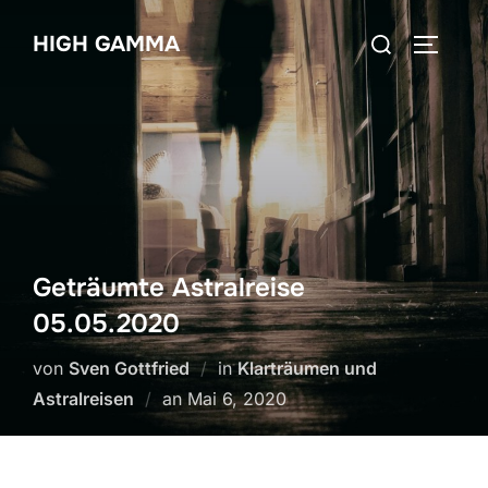
Zum
Suchen
HIGH GAMMA
Inhalt
SEITEN
nach:
springen
Geträumte Astralreise
05.05.2020
von
Sven Gottfried
in
Klarträumen und
Veröffentlicht
Astralreisen
an
Mai 6, 2020
am