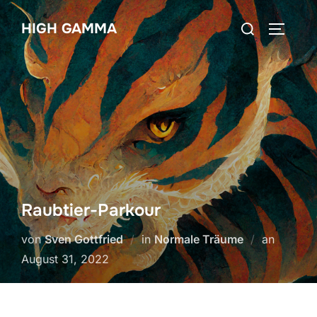
Zum
Suchen
HIGH GAMMA
Inhalt
SEITEN
nach:
springen
Raubtier-Parkour
Veröffen
von
Sven Gottfried
in
Normale Träume
an
am
August 31, 2022