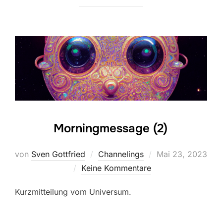
Morningmessage (2)
Veröffentlicht
von
Sven Gottfried
Channelings
Mai 23, 2023
am
Keine Kommentare
Kurzmitteilung vom Universum.