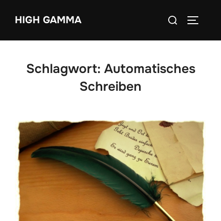
Zum
Suchen
HIGH GAMMA
Inhalt
SEITEN
nach:
springen
Schlagwort:
Automatisches
Schreiben