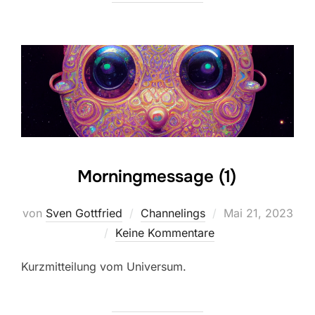
Morningmessage (1)
Veröffentlicht
von
Sven Gottfried
Channelings
Mai 21, 2023
am
Keine Kommentare
Kurzmitteilung vom Universum.