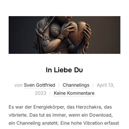
In Liebe Du
Veröffentlicht
von
Sven Gottfried
Channelings
April 13,
am
2023
Keine Kommentare
Es war der Energiekörper, das Herzchakra, das
vibrierte. Das tut es immer, wenn ein Download,
ein Channeling ansteht. Eine hohe Vibration erfasst