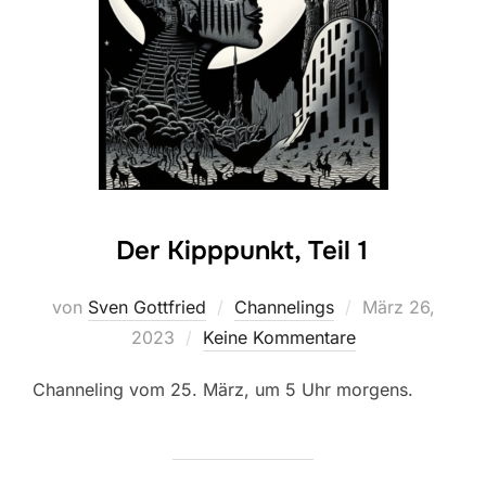
Der Kipppunkt, Teil 1
Veröffentlicht
von
Sven Gottfried
Channelings
März 26,
am
2023
Keine Kommentare
Channeling vom 25. März, um 5 Uhr morgens.