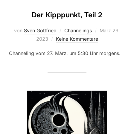
Der Kipppunkt, Teil 2
Veröffentlicht
von
Sven Gottfried
Channelings
März 29,
am
2023
Keine Kommentare
Channeling vom 27. März, um 5:30 Uhr morgens.