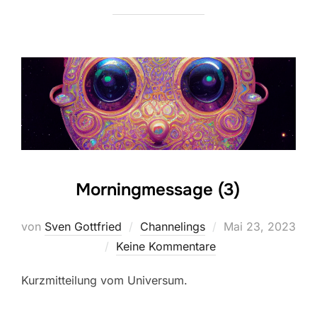
Morningmessage (3)
Veröffentlicht
von
Sven Gottfried
Channelings
Mai 23, 2023
am
Keine Kommentare
Kurzmitteilung vom Universum.