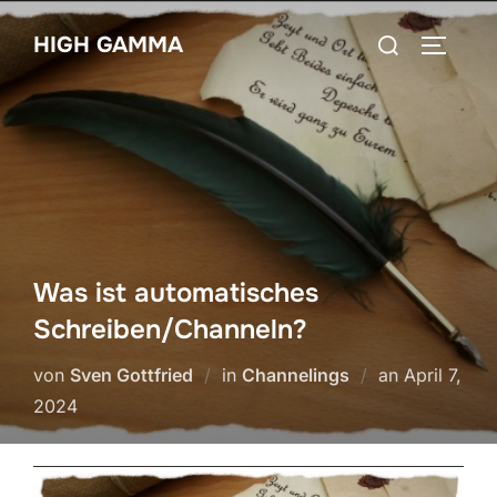
Zum
Suchen
HIGH GAMMA
Inhalt
SEITEN
nach:
springen
Was ist automatisches
Schreiben/Channeln?
Veröffentli
von
Sven Gottfried
in
Channelings
an
April 7,
am
2024