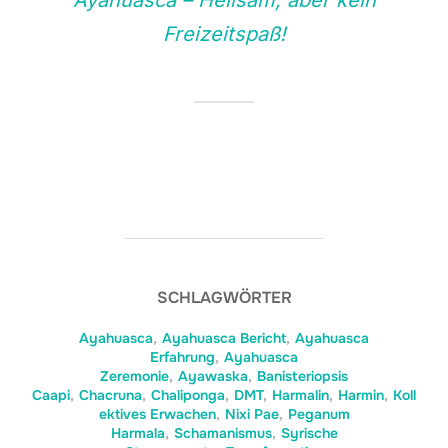
Ayahuasca – Heilsam, aber kein
Freizeitspaß!
SCHLAGWÖRTER
Ayahuasca
,
Ayahuasca Bericht
,
Ayahuasca
Erfahrung
,
Ayahuasca
Zeremonie
,
Ayawaska
,
Banisteriopsis
Caapi
,
Chacruna
,
Chaliponga
,
DMT
,
Harmalin
,
Harmin
,
Koll
ektives Erwachen
,
Nixi Pae
,
Peganum
Harmala
,
Schamanismus
,
Syrische