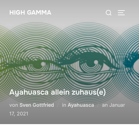
Zum
Suchen
HIGH GAMMA
Inhalt
SEITEN
nach:
springen
Ayahuasca allein zuhaus(e)
Veröffentlich
von
Sven Gottfried
in
Ayahuasca
an
Januar
am
17, 2021