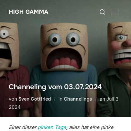
Zum
Suchen
HIGH GAMMA
Inhalt
SEITEN
nach:
springen
Channeling vom 03.07.2024
Veröffentli
von
Sven Gottfried
in
Channelings
an
Juli 3,
am
2024
Einer dieser
pinken Tage
, alles hat eine pinke