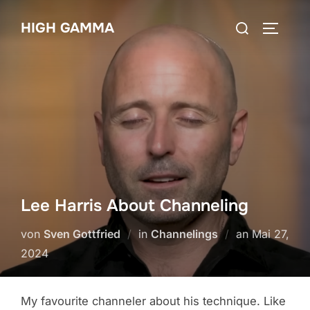
Zum
Suchen
HIGH GAMMA
Inhalt
SEITEN
nach:
springen
Lee Harris About Channeling
Veröffentli
von
Sven Gottfried
in
Channelings
an
Mai 27,
am
2024
My favourite channeler about his technique. Like