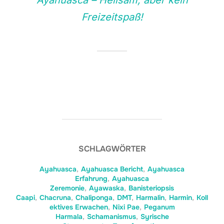
Ayahuasca – Heilsam, aber kein
Freizeitspaß!
SCHLAGWÖRTER
Ayahuasca
,
Ayahuasca Bericht
,
Ayahuasca
Erfahrung
,
Ayahuasca
Zeremonie
,
Ayawaska
,
Banisteriopsis
Caapi
,
Chacruna
,
Chaliponga
,
DMT
,
Harmalin
,
Harmin
,
Koll
ektives Erwachen
,
Nixi Pae
,
Peganum
Harmala
,
Schamanismus
,
Syrische