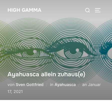
Zum
Suchen
HIGH GAMMA
Inhalt
SEITEN
nach:
springen
Ayahuasca allein zuhaus(e)
Veröffentlich
von
Sven Gottfried
in
Ayahuasca
an
Januar
am
17, 2021