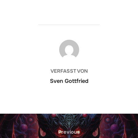
BEITRAGSAUTOR
VERFASST VON
Sven Gottfried
Beitrags-
Navigation
Previous
Previous