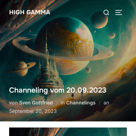
Zum
Suchen
HIGH GAMMA
Inhalt
SEITEN
nach:
springen
Channeling vom 20.09.2023
Veröffentlic
von
Sven Gottfried
in
Channelings
an
am
September 20, 2023