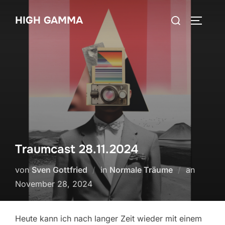
Zum
Suchen
HIGH GAMMA
Inhalt
SEITEN
nach:
springen
Traumcast 28.11.2024
Veröffen
von
Sven Gottfried
in
Normale Träume
an
am
November 28, 2024
Heute kann ich nach langer Zeit wieder mit einem