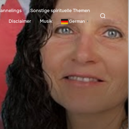
annelings
Sonstige spirituelle Themen
Suchen
nach:
Disclaimer
Musik
German
▼