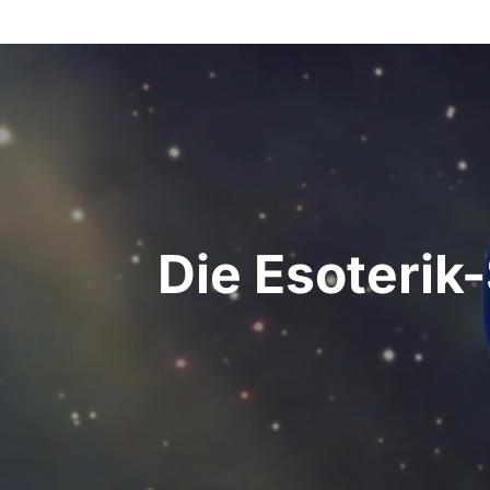
Beitrags-
Navigation
Die Esoterik