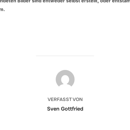
ndeten Bilder sind entweder selbst erstellt, oder entst
om.
BEITRAGSAUTOR
VERFASST VON
Sven Gottfried