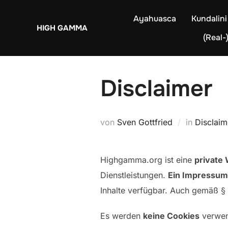
Zum
Ayahuasca
Kundalini
Inhalt
HIGH GAMMA
springen
(Real-)
Disclaimer
von
Sven Gottfried
in
Disclaim
Highgamma.org ist eine
private
Dienstleistungen.
Ein Impressum 
Inhalte verfügbar. Auch gemäß § 
Es werden
keine Cookies
verwend