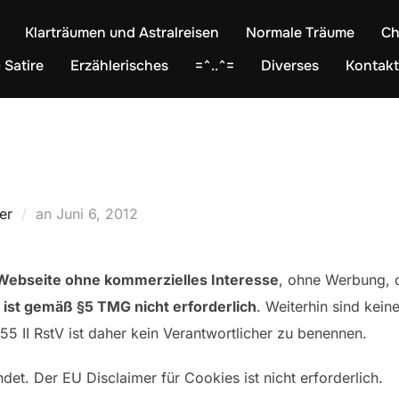
Klarträumen und Astralreisen
Normale Träume
Ch
 Satire
Erzählerisches
=^..^=
Diverses
Kontakt
Veröffentlicht
er
an
Juni 6, 2012
am
 Webseite ohne kommerzielles Interesse
, ohne Werbung, 
ist gemäß §5 TMG nicht erforderlich
. Weiterhin sind kein
55 II RstV ist daher kein Verantwortlicher zu benennen.
et. Der EU Disclaimer für Cookies ist nicht erforderlich.