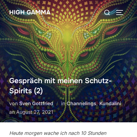
Zum
Suchen
HIGH GAMMA
Inhalt
SEITEN
nach:
springen
Gespräch mit meinen Schutz-
Spirits (2)
von
Sven Gottfried
in
Channelings
,
Kundalini
Veröffentlicht
an
August 27, 2021
am
Heute morgen wache ich nach 10 Stunden