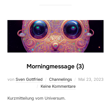
Morningmessage (3)
Veröffentlicht
von
Sven Gottfried
Channelings
Mai 23, 2023
am
Keine Kommentare
Kurzmitteilung vom Universum.