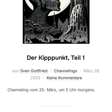
Der Kipppunkt, Teil 1
Veröffentlicht
von
Sven Gottfried
Channelings
März 26,
am
2023
Keine Kommentare
Channeling vom 25. März, um 5 Uhr morgens.