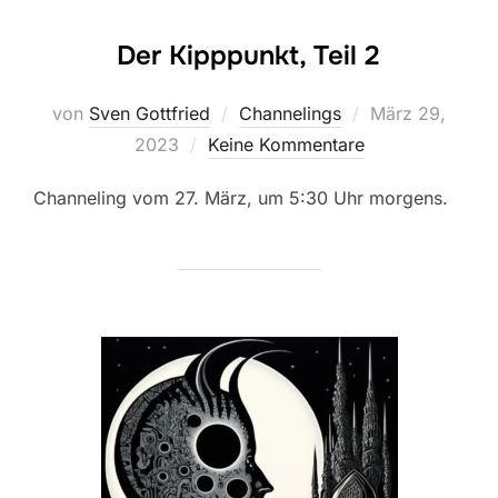
Der Kipppunkt, Teil 2
Veröffentlicht
von
Sven Gottfried
Channelings
März 29,
am
2023
Keine Kommentare
Channeling vom 27. März, um 5:30 Uhr morgens.