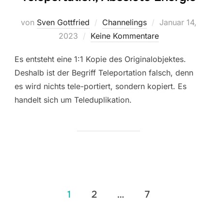
Veröffentlicht
von
Sven Gottfried
Channelings
Januar 14,
am
2023
Keine Kommentare
Es entsteht eine 1:1 Kopie des Originalobjektes.
Deshalb ist der Begriff Teleportation falsch, denn
es wird nichts tele-portiert, sondern kopiert. Es
handelt sich um Teleduplikation.
Seitennummerierung
1
2
…
7
der