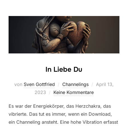
In Liebe Du
Veröffentlicht
von
Sven Gottfried
Channelings
April 13,
am
2023
Keine Kommentare
Es war der Energiekörper, das Herzchakra, das
vibrierte. Das tut es immer, wenn ein Download,
ein Channeling ansteht. Eine hohe Vibration erfasst