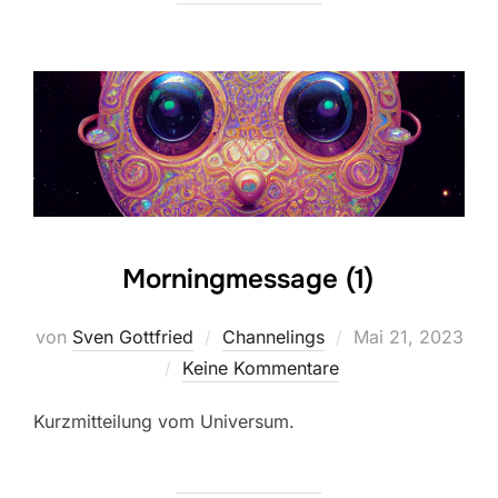
Morningmessage (1)
Veröffentlicht
von
Sven Gottfried
Channelings
Mai 21, 2023
am
Keine Kommentare
Kurzmitteilung vom Universum.