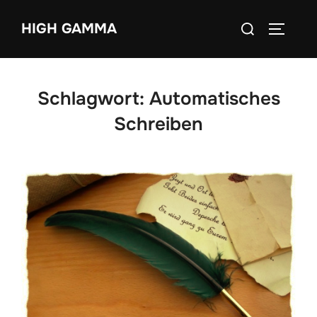
Zum
Suchen
HIGH GAMMA
Inhalt
SEITEN
nach:
springen
Schlagwort:
Automatisches
Schreiben