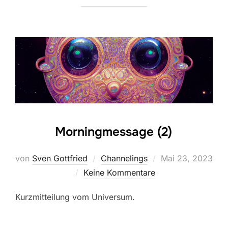
Morningmessage (2)
Veröffentlicht
von
Sven Gottfried
Channelings
Mai 23, 2023
am
Keine Kommentare
Kurzmitteilung vom Universum.