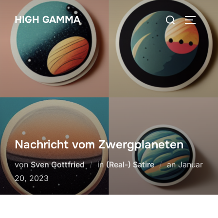
Zum
Suchen
HIGH GAMMA
Inhalt
SEITEN
nach:
springen
Nachricht vom Zwergplaneten
Veröffentli
von
Sven Gottfried
in
(Real-) Satire
an
Januar
am
20, 2023