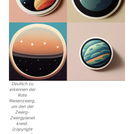
Deutlich zu
erkennen der
Rote
Riesenzwerg,
um den der
Zwerg-
Zwergplanet
kreist.
(copyright