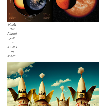
Heißt
der
Planet
„PilL
n-
iDum I
m
Man“?