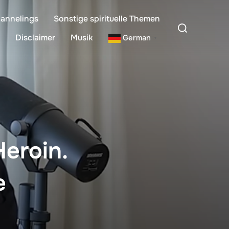
annelings
Sonstige spirituelle Themen
Suchen
nach:
Disclaimer
Musik
German
▼
Heroin.
e