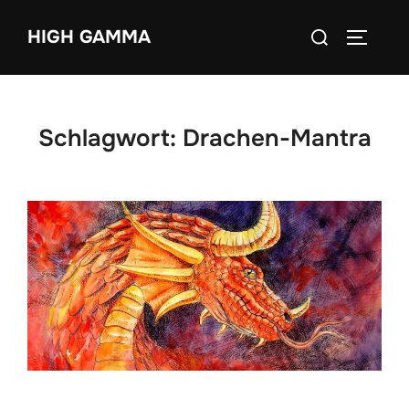
Zum
Suchen
HIGH GAMMA
Inhalt
SEITEN
nach:
springen
Schlagwort:
Drachen-Mantra