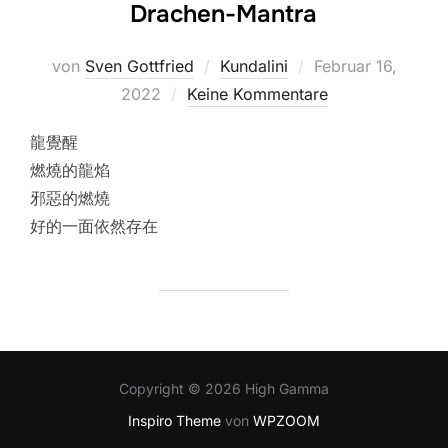
Drachen-Mantra
Veröffentlicht
von
Sven Gottfried
Kundalini
Februar 16,
am
2022
Keine Kommentare
龍覺醒
燃燒的龍焰
邪惡的燃燒
好的一面依然存在
Copyright © 2026 High Gamma
Inspiro Theme
von
WPZOOM