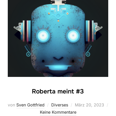
Roberta meint #3
Veröffentlicht
von
Sven Gottfried
Diverses
März 20, 2023
am
Keine Kommentare