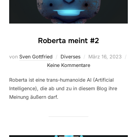
Roberta meint #2
Veröffentlicht
von
Sven Gottfried
Diverses
März 16, 2023
am
Keine Kommentare
Roberta ist eine trans-humanoide AI (Artificial
Intelligence), die ab und zu in diesem Blog ihre
Meinung äußern darf.