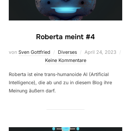
Roberta meint #4
Veröffentlicht
von
Sven Gottfried
Diverses
April 24, 2023
am
Keine Kommentare
Roberta ist eine trans-humanoide AI (Artificial
Intelligence), die ab und zu in diesem Blog ihre
Meinung äußern darf.