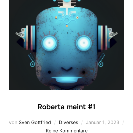
Roberta meint #1
Veröffentlicht
von
Sven Gottfried
Diverses
Januar 1, 2023
am
Keine Kommentare