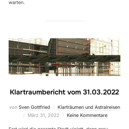
warten.
Klartraumbericht vom 31.03.2022
von
Sven Gottfried
Klarträumen und Astralreisen
Veröffentlicht
März 31, 2022
Keine Kommentare
am
Erst wird die gesamte Stadt violett, dann grau,