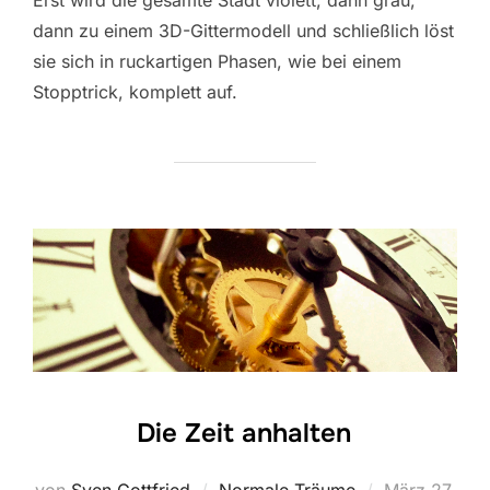
dann zu einem 3D-Gittermodell und schließlich löst
sie sich in ruckartigen Phasen, wie bei einem
Stopptrick, komplett auf.
Die Zeit anhalten
Veröffentlich
von
Sven Gottfried
Normale Träume
März 27,