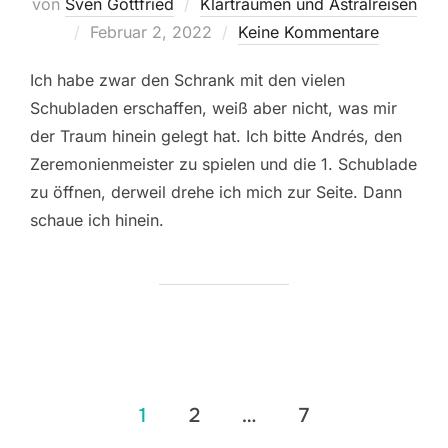
von
Sven Gottfried
Klarträumen und Astralreisen
Veröffentlicht
Februar 2, 2022
Keine Kommentare
am
Ich habe zwar den Schrank mit den vielen
Schubladen erschaffen, weiß aber nicht, was mir
der Traum hinein gelegt hat. Ich bitte Andrés, den
Zeremonienmeister zu spielen und die 1. Schublade
zu öffnen, derweil drehe ich mich zur Seite. Dann
schaue ich hinein.
Seitennummerierung
1
2
…
7