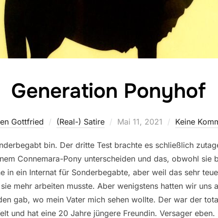
Generation Ponyhof
Veröffentlicht
en Gottfried
(Real-) Satire
Mai 11, 2021
Keine Komm
am
onderbegabt bin. Der dritte Test brachte es schließlich zuta
nem Connemara-Pony unterscheiden und das, obwohl sie bei
 in ein Internat für Sonderbegabte, aber weil das sehr te
l sie mehr arbeiten musste. Aber wenigstens hatten wir uns
n gab, wo mein Vater mich sehen wollte. Der war der total
elt und hat eine 20 Jahre jüngere Freundin. Versager eben.