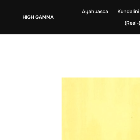
Zum
Ayahuasca
Kundalini
Inhalt
HIGH GAMMA
springen
(Real-)