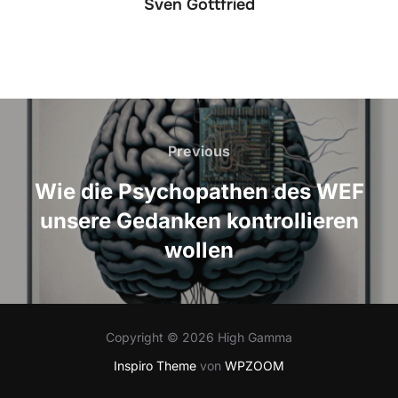
Sven Gottfried
Beitrags-
Navigation
Previous
Previous
Wie die Psychopathen des WEF
unsere Gedanken kontrollieren
wollen
Copyright © 2026 High Gamma
Inspiro Theme
von
WPZOOM