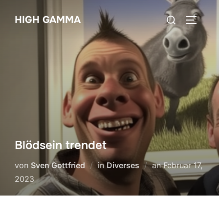
Zum
Suchen
HIGH GAMMA
Inhalt
SEITEN
nach:
springen
Blödsein trendet
Veröffentlicht
von
Sven Gottfried
in
Diverses
an
Februar 17,
am
2023