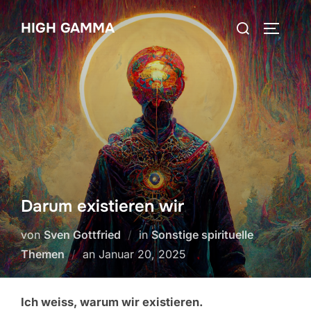
Zum
Suchen
HIGH GAMMA
Inhalt
SEITEN
nach:
springen
Darum existieren wir
von
Sven Gottfried
in
Sonstige spirituelle
Veröffentlicht
Themen
an
Januar 20, 2025
am
Ich weiss, warum wir existieren.