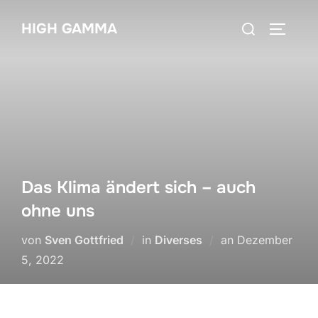
Zum
Suchen
HIGH GAMMA
Inhalt
SEITEN
nach:
springen
Das Klima ändert sich – auch
ohne uns
Veröffentlicht
von
Sven Gottfried
in
Diverses
an
Dezember
am
5, 2022