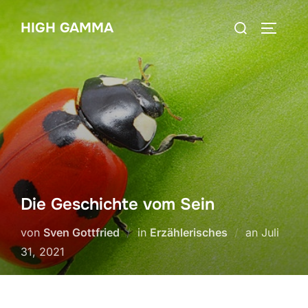
Zum
Suchen
HIGH GAMMA
Inhalt
SEITEN
nach:
springen
Die Geschichte vom Sein
Veröffent
von
Sven Gottfried
in
Erzählerisches
an
Juli
am
31, 2021