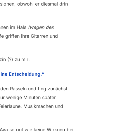
isionen, obwohl er diesmal drin
nnen im Hals
(wegen des
 griffen ihre Gitarren und
in (?) zu mir:
deine Entscheidung.“
iden Rasseln und fing zunächst
nur wenige Minuten später
n Feierlaune. Musikmachen und
 Aya so gut wie keine Wirkung bei