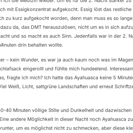
ich die Medizin wieder. Um es für die 2. Nacht stärker zu
ich mit Essigkonzentrat aufgekocht. Essig löst das restlich
ch zu kurz aufgekocht worden, denn man muss es so lange k
r dazu da, das DMT herauszulösen, nicht um es in sich aufzu
ht und so macht es auch Sinn. Jedenfalls war in der 2. N
inuten drin behalten wollte.
ter – kein Wunder, es war ja auch kaum noch was im Magen.
Schlafsack eingerollt und fühlte mich hundeelend. Interessa
as, fragte ich mich? Ich hatte das Ayahuasca keine 5 Minute
iel Weiß, Licht, sattgrüne Landschaften und erneut Schriftz
30-40 Minuten völlige Stille und Dunkelheit und dazwischen
 Eine andere Möglichkeit in dieser Nacht noch Ayahuasca z
herunter, um es möglichst nicht zu schmecken, aber diese kle