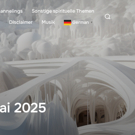
annelings
Sonstige spirituelle Themen
Suchen
nach:
Disclaimer
Musik
German
▼
ai 2025