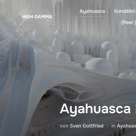
Zum
Ayahuasca
Kundalini
Inhalt
HIGH GAMMA
springen
(Real-)
Ayahuasca 
von
Sven Gottfried
in
Ayahua