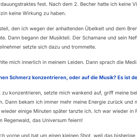
rdauungstraktes fest. Nach dem 2. Becher hatte ich keine V
izin keine Wirkung zu haben.
steil, den ich wegen der anhaltenden Übelkeit und dem Bre
e. Dann begann der Musikteil. Der Schamane und sein Neffe
eilnehmer setzte sich dazu und trommelte.
te mich innerlich in meinem Leiden. Dann sprach die Mediz
einen Schmerz konzentrieren, oder auf die Musik? Es ist 
k zu konzentrieren, setzte mich wankend auf, griff meine be
ten. Dann bekam ich immer mehr meine Energie zurück und 
d wieder einige Minuten später tanzte ich. Ich war wieder i
m Regenwald, das Universum feiern!
ach vorne und bat um einen kleinen Shot, weil das bisherige