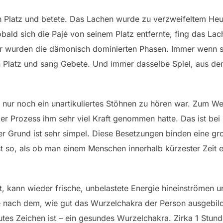
inen Platz und betete. Das Lachen wurde zu verzweifeltem He
ald sich die Pajé von seinem Platz entfernte, fing das Lac
zer wurden die dämonisch dominierten Phasen. Immer wenn s
inen Platz und sang Gebete. Und immer dasselbe Spiel, aus 
s nur noch ein unartikuliertes Stöhnen zu hören war. Zum We
der Prozess ihm sehr viel Kraft genommen hatte. Das ist b
er Grund ist sehr simpel. Diese Besetzungen binden eine g
st so, als ob man einem Menschen innerhalb kürzester Zeit e
, kann wieder frische, unbelastete Energie hineinströmen 
e nach dem, wie gut das Wurzelchakra der Person ausgebild
gutes Zeichen ist – ein gesundes Wurzelchakra. Zirka 1 Stun