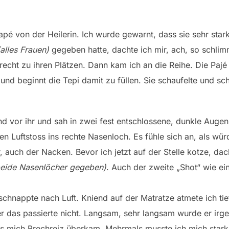
pé von der Heilerin. Ich wurde gewarnt, dass sie sehr stark
(alles Frauen)
gegeben hatte, dachte ich mir, ach, so schlim
recht zu ihren Plätzen. Dann kam ich an die Reihe. Die Pajé
d beginnt die Tepi damit zu füllen. Sie schaufelte und scha
nd vor ihr und sah in zwei fest entschlossene, dunkle Augen
 Luftstoss ins rechte Nasenloch. Es fühle sich an, als würde
, auch der Nacken. Bevor ich jetzt auf der Stelle kotze, dac
beide Nasenlöcher gegeben)
. Auch der zweite „Shot“ wie ein
chnappte nach Luft. Kniend auf der Matratze atmete ich tief
r das passierte nicht. Langsam, sehr langsam wurde er ir
ls mich Brechreiz überkam. Mehrmals musste ich mich sta