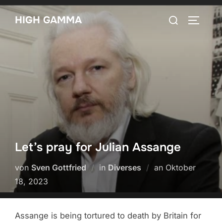
Zum
Suchen
HIGH GAMMA
Inhalt
SEITEN
nach:
springen
Let’s pray for Julian Assange
Veröffentlicht
von
Sven Gottfried
in
Diverses
an
Oktober
am
18, 2023
Assange is being tortured to death by Britain for