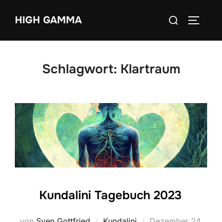
Zum
Suchen
HIGH GAMMA
Inhalt
SEITEN
nach:
springen
Schlagwort:
Klartraum
Kundalini Tagebuch 2023
Veröffentlicht
von
Sven Gottfried
Kundalini
Dezember 24,