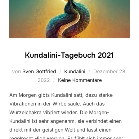
Kundalini-Tagebuch 2021
Veröffentlicht
von
Sven Gottfried
Kundalini
Dezember 28,
am
2022
Keine Kommentare
Am Morgen gibts Kundalini satt, dazu starke
Vibrationen in der Wirbelsäule. Auch das
Wurzelchakra vibriert wieder. Die Morgen-
Kundalini ist sehr angenehm, sie verbindet einen
direkt mit der geistigen Welt und lässt einen
regelrecht High werden. Es fühlt sich immer sehr