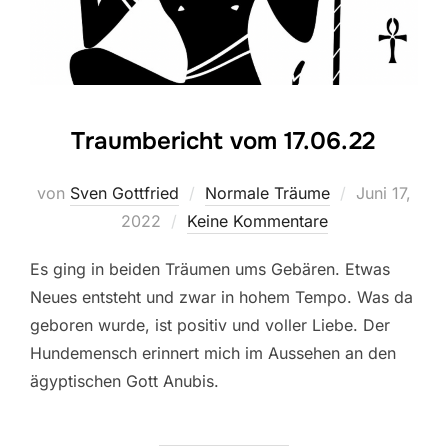
Traumbericht vom 17.06.22
Veröffentlich
von
Sven Gottfried
Normale Träume
Juni 17,
am
2022
Keine Kommentare
Es ging in beiden Träumen ums Gebären. Etwas
Neues entsteht und zwar in hohem Tempo. Was da
geboren wurde, ist positiv und voller Liebe. Der
Hundemensch erinnert mich im Aussehen an den
ägyptischen Gott Anubis.