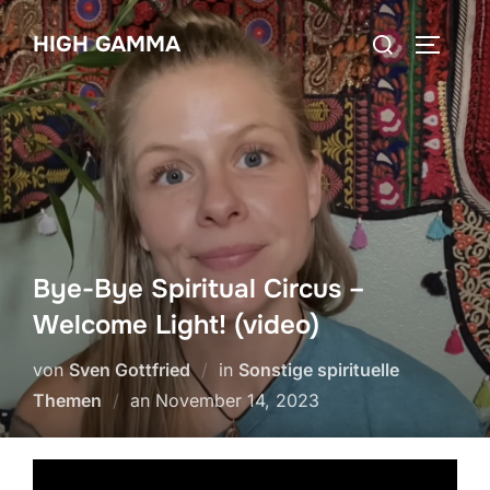
Zum
Suchen
HIGH GAMMA
Inhalt
SEITEN
nach:
springen
Bye-Bye Spiritual Circus –
Welcome Light! (video)
von
Sven Gottfried
in
Sonstige spirituelle
Veröffentlicht
Themen
an
November 14, 2023
am