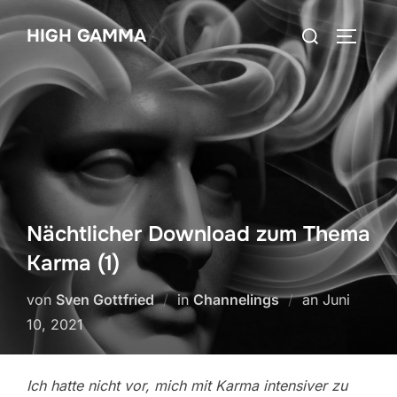
Zum
Suchen
HIGH GAMMA
Inhalt
SEITEN
nach:
springen
Nächtlicher Download zum Thema
Karma (1)
Veröffentli
von
Sven Gottfried
in
Channelings
an
Juni
am
10, 2021
Ich hatte nicht vor, mich mit Karma intensiver zu