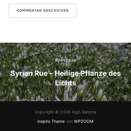
Beitrags-
Navigation
Previous
Previous
Syrian Rue – Heilige Pflanze des
Lichts
Copyright © 2026 High Gamma
Inspiro Theme
von
WPZOOM