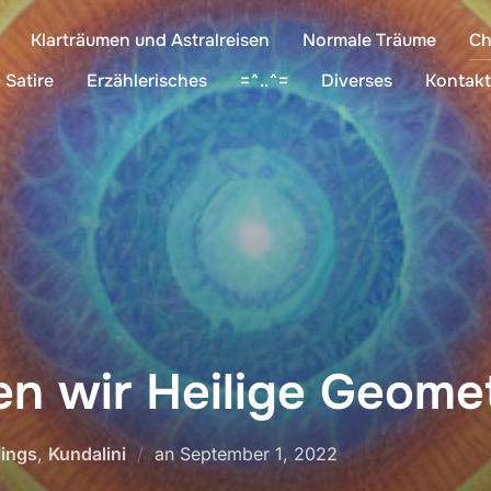
Klarträumen und Astralreisen
Normale Träume
Ch
 Satire
Erzählerisches
=^..^=
Diverses
Kontakt
n wir Heilige Geomet
Veröffentlicht
ings
,
Kundalini
an
September 1, 2022
am