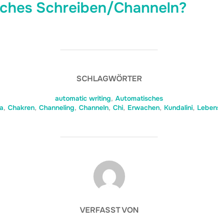
sches Schreiben/Channeln?
SCHLAGWÖRTER
automatic writing
,
Automatisches
a
,
Chakren
,
Channeling
,
Channeln
,
Chi
,
Erwachen
,
Kundalini
,
Leben
BEITRAGSAUTOR
VERFASST VON