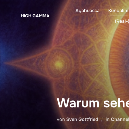
Zum
Ayahuasca
Kundalini
Inhalt
HIGH GAMMA
springen
(Real-)
Warum sehe
von
Sven Gottfried
in
Channel