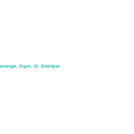
senergie
,
Orgon
,
Qi
,
Shaktipat