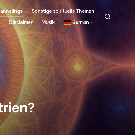
annelings
Sonstige spirituelle Themen
Suchen
nach:
Disclaimer
Musik
German
▼
rien?