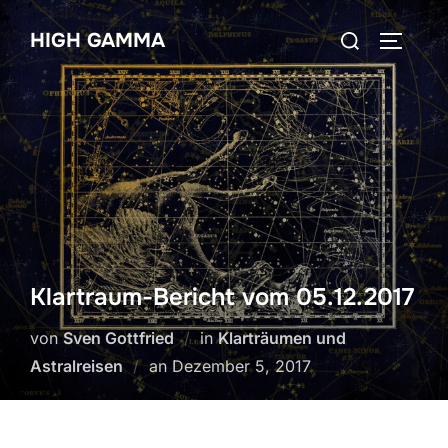
Zum
Suchen
HIGH GAMMA
Inhalt
SEITEN
nach:
springen
Klartraum-Bericht vom 05.12.2017
von
Sven Gottfried
in
Klarträumen und
Veröffentlicht
Astralreisen
an
Dezember 5, 2017
am